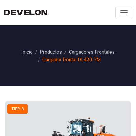
Inicio
Productos
Cargadores Frontales
Cargador frontal DL420-7M
TIER-3