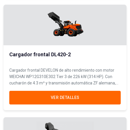
Cargador frontal DL420-2
Cargador frontal DEVELON de alto rendimiento con motor
WEICHAI WP12G310E302 Tier 3 de 226 kW (314 HP). Con
cucharón de 4.3 m³ y transmisión automática ZF alemana,
combina potencia excepcional con confiabilidad para
minería, construcción y movimiento de tierras.
VER DETALLES