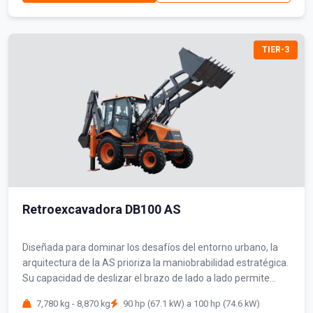
TIER-3
Retroexcavadora DB100 AS
Diseñada para dominar los desafíos del entorno urbano, la
arquitectura de la AS prioriza la maniobrabilidad estratégica.
Su capacidad de deslizar el brazo de lado a lado permite
operar en carriles de un solo sentido o junto a obstáculos sin
7,780 kg - 8,870 kg
90 hp (67.1 kW) a 100 hp (74.6 kW)
interferir con el tráfico ni comprometer la seguridad,