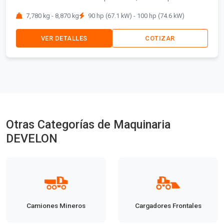
hidráulica para levantar cargas pesadas y la firmeza
7,780 kg - 8,870 kg
90 hp (67.1 kW) - 100 hp (74.6 kW)
estructural son la prioridad absoluta.
VER DETALLES
COTIZAR
Otras Categorías de Maquinaria
DEVELON
Camiones Mineros
Cargadores Frontales