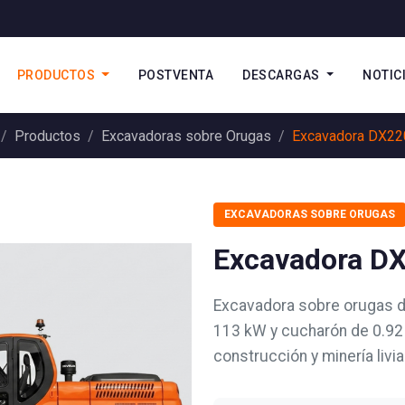
PRODUCTOS
POSTVENTA
DESCARGAS
NOTIC
Productos
Excavadoras sobre Orugas
Excavadora DX2
EXCAVADORAS SOBRE ORUGAS
Excavadora D
Excavadora sobre orugas d
113 kW y cucharón de 0.92
construcción y minería livia