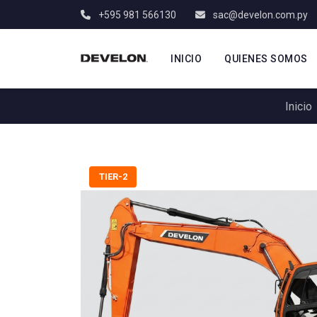
+595 981 566130
sac@develon.com.py
INICIO
QUIENES SOMOS
Inicio
TIER-2