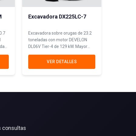
M
Excavadora DX225LC-7
0.7
Excavadora sobre orugas de 23.2
N
toneladas con motor DEVELON
idad
DL06V Tier-4 de 129 kW. Mayor
a y
potencia con menores emisiones
para excavación pesada y
VER DETALLES
construcción.
s consultas