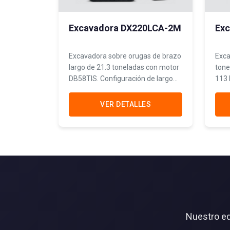
Excavadora DX220LCA-2M
Exc
Excavadora sobre orugas de brazo
Exca
largo de 21.3 toneladas con motor
tone
DB58TIS. Configuración de largo
113 
alcance ideal para excavación de
y al
canales y trabajos en pendientes.
cons
VER DETALLES
viale
Nuestro eq