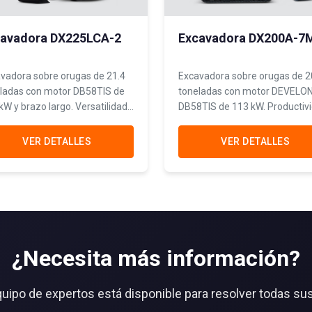
avadora DX225LCA-2
Excavadora DX200A-7
vadora sobre orugas de 21.4
Excavadora sobre orugas de 2
ladas con motor DB58TIS de
toneladas con motor DEVELO
kW y brazo largo. Versatilidad
DB58TIS de 113 kW. Productiv
cance superior para
superior para excavación, carg
trucción civil y proyectos
movimiento de materiales
VER DETALLES
VER DETALLES
s.
pesados.
¿Necesita más información?
uipo de expertos está disponible para resolver todas su