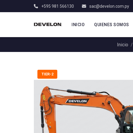
+595 981 566130
sac@develon.com.py
INICIO
QUIENES SOMOS
Inicio
TIER-2