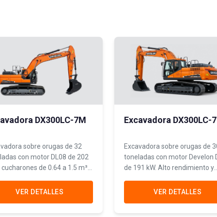
cavadora DX300LC-7M
Excavadora DX300LC-
vadora sobre orugas de 32
Excavadora sobre orugas de 3
ladas con motor DL08 de 202
toneladas con motor Develon
 cucharones de 0.64 a 1.5 m³.
de 191 kW. Alto rendimiento y
atilidad máxima para
versatilidad para minería livian
iples aplicaciones de
construcción de gran escala.
VER DETALLES
VER DETALLES
trucción.