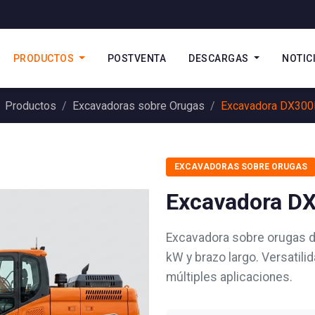
PRODUCTOS
POSTVENTA
DESCARGAS
NOTIC
Productos
Excavadoras sobre Orugas
Excavadora DX30
EXCAVADORAS SOBRE ORUGAS
Excavadora D
Excavadora sobre orugas d
kW y brazo largo. Versatili
múltiples aplicaciones.