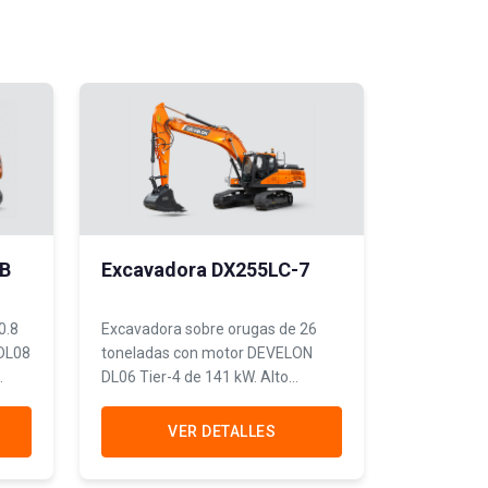
7B
Excavadora DX255LC-7
0.8
Excavadora sobre orugas de 26
 DL08
toneladas con motor DEVELON
DL06 Tier-4 de 141 kW. Alto
a y
rendimiento y bajas emisiones
para construcción pesada y
VER DETALLES
canteras.