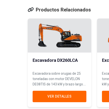
Productos Relacionados
Excavadora DX260LCA
Ex
Excavadora sobre orugas de 25
Exca
toneladas con motor DEVELON
tone
DE08TIS de 143 kW y brazo largo.
kW y
Potencia y alcance para
Vers
movimiento de tierras a gran
múlt
VER DETALLES
escala y canteras.
cons