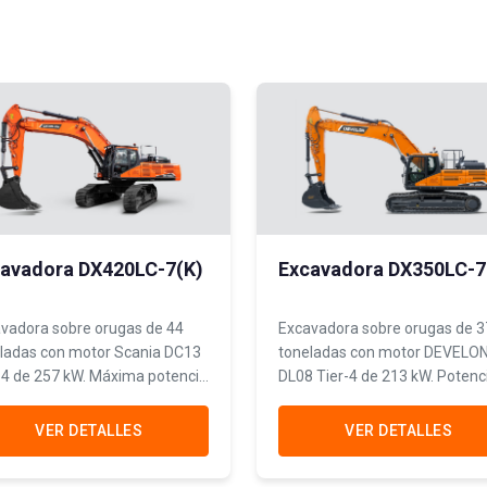
avadora DX420LC-7(K)
Excavadora DX350LC-7
vadora sobre orugas de 44
Excavadora sobre orugas de 3
ladas con motor Scania DC13
toneladas con motor DEVELO
-4 de 257 kW. Máxima potencia
DL08 Tier-4 de 213 kW. Potenc
emisiones controladas para
bajas emisiones para minería
aciones mineras de alto
liviana y construcción de gran
VER DETALLES
VER DETALLES
men.
escala.