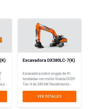
(K)
Excavadora DX380LC-7(K)
7
Excavadora sobre orugas de 41
N
toneladas con motor Scania DC09
ia y
Tier-4 de 240 kW. Rendimiento
superior con emisiones
controladas para minería y obras
VER DETALLES
de envergadura.