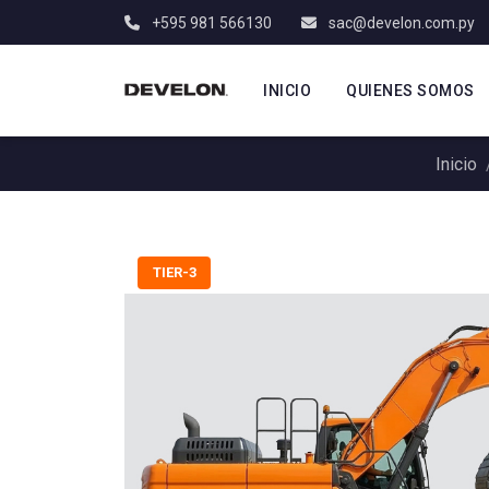
+595 981 566130
sac@develon.com.py
INICIO
QUIENES SOMOS
Inicio
TIER-3