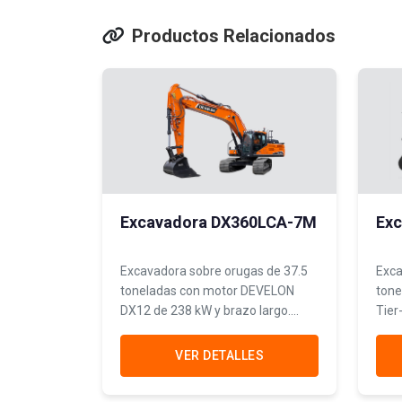
Productos Relacionados
Excavadora DX360LCA-7M
Exc
Excavadora sobre orugas de 37.5
Exca
toneladas con motor DEVELON
tone
DX12 de 238 kW y brazo largo.
Tier
Potencia excepcional para minería,
con 
canteras y movimiento masivo de
oper
VER DETALLES
tierras.
volu