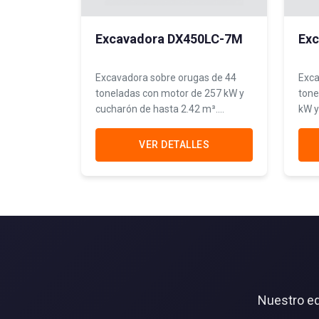
Excavadora DX450LC-7M
Ex
Excavadora sobre orugas de 44
Exca
toneladas con motor de 257 kW y
tone
cucharón de hasta 2.42 m³.
kW y
Máxima capacidad de excavación
capa
para operaciones mineras de gran
oper
VER DETALLES
volumen.
de g
Nuestro eq