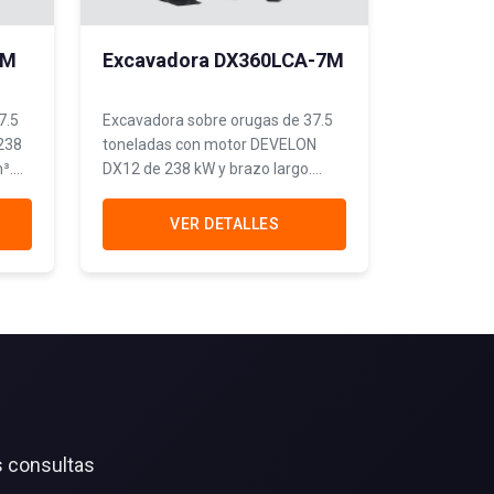
7M
Excavadora DX360LCA-7M
7.5
Excavadora sobre orugas de 37.5
238
toneladas con motor DEVELON
³.
DX12 de 238 kW y brazo largo.
dad
Potencia excepcional para minería,
canteras y movimiento masivo de
VER DETALLES
tierras.
s consultas