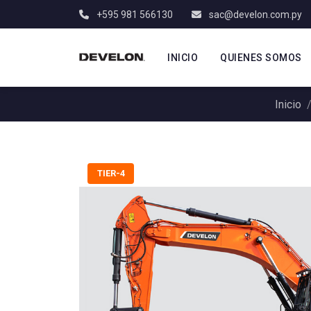
+595 981 566130
sac@develon.com.py
INICIO
QUIENES SOMOS
Inicio
TIER-4