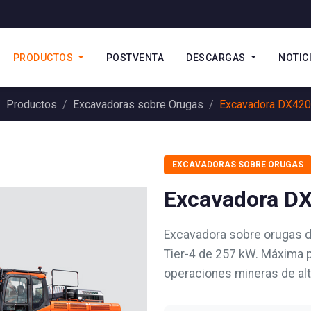
PRODUCTOS
POSTVENTA
DESCARGAS
NOTIC
Productos
Excavadoras sobre Orugas
Excavadora DX420
EXCAVADORAS SOBRE ORUGAS
Excavadora D
Excavadora sobre orugas d
Tier-4 de 257 kW. Máxima 
operaciones mineras de al