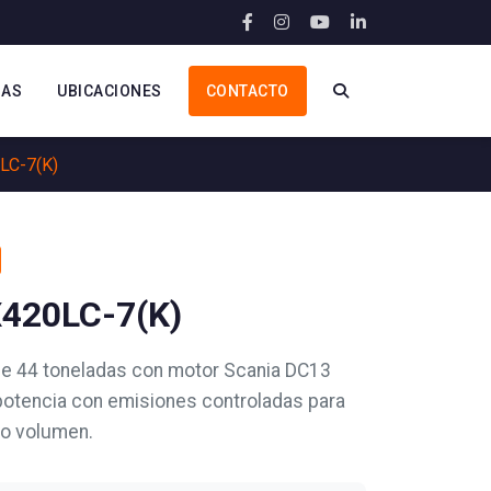
IAS
UBICACIONES
CONTACTO
LC-7(K)
X420LC-7(K)
e 44 toneladas con motor Scania DC13
potencia con emisiones controladas para
to volumen.