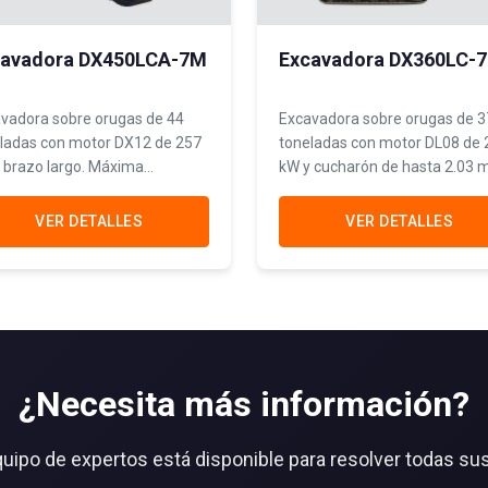
cavadora DX450LCA-7M
Excavadora DX360LC-
vadora sobre orugas de 44
Excavadora sobre orugas de 3
ladas con motor DX12 de 257
toneladas con motor DL08 de 
 brazo largo. Máxima
kW y cucharón de hasta 2.03 m
cidad y alcance para
Potencia excepcional y veloci
aciones mineras y proyectos
para operaciones mineras
VER DETALLES
VER DETALLES
ran envergadura.
intensivas.
¿Necesita más información?
uipo de expertos está disponible para resolver todas su